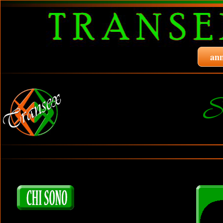
ann
S