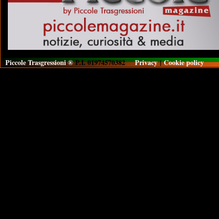
Piccole Trasgressioni ®
P.I. 01974570382
Privacy
|
Cookie policy