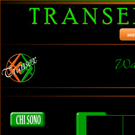
ann
Wal