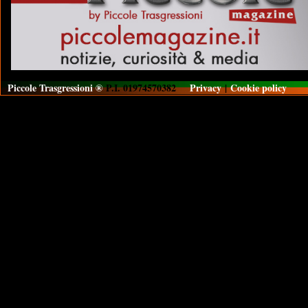
Piccole Trasgressioni ®
P.I. 01974570382
Privacy
|
Cookie policy